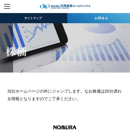
サイトマップ
お問合せ
ホーム
株価
企業情報
ニュースリリース
取扱商品
当社ホームページの外にジャンプします。なお株価は20分遅れ
IR情報
を情報となりますのでご了承ください。
サステナビリティ
採用情報